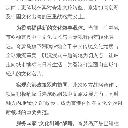
层面，更体现在其对
香港
文旅转型、京港协同创新
及
中国
文化出海的三重战略意义上。
为
香港
提供新的文化叙事载体。
当前，
香港
城
市亟须兼具
中国
文化底蕴与国际视野的年轻化表
达。奇梦岛旗下潮玩IP融合了
中国
传统文化元素与
全球潮流审美，以沉浸式主题游轮为切入点，让IP
走向城市地标与日常生活，为
香港
打造面向全球年
轻人的文化名片。
实现京港政策双向协同。
此次双方战略合作，
项目积极响应
香港
施政纲领中文旅发展方向，同时
融入
内地
“新文创”政策，成为京港合作在文化文旅创
新领域的
重要
典范。
服务
国家
“文化出海”战略。
奇梦岛产品已销往