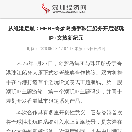
从维港启航：HERE奇梦岛携手珠江船务开启潮玩
IP+文旅新纪元
时间：2026-05-28 17:07:17 来源：今日热点网
2026年5月27日，奇梦岛集团与珠江船务于
香
港
珠江船务大厦正式签署战略合作协议。双方将携
手在
香港
打造首个潮玩IP沉浸式主题航线、第一艘
潮玩IP主题游轮、第一个潮玩IP主题码头，并同步
规划开发
香港
城市限定系列产品。
本次合作具有多重开创
性
意义：它是
香港
首次
将全球
性
潮玩IP系统引入水上文旅场景，是京港在
文化文旅创新领域的一次深度协同，也是
中国
潮玩