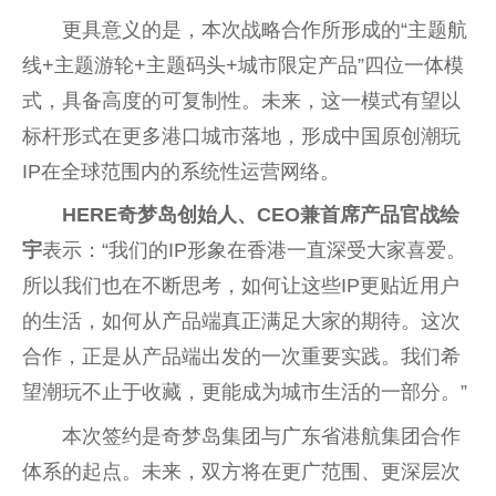
更具意义的是，本次战略合作所形成的“主题航
线+主题游轮+主题码头+城市限定产品”四位一体模
式，具备高度的可复制
性
。未来，这一模式有望以
标杆形式在更多港口城市落地，形成
中国
原创潮玩
IP在全球范围内的系统
性
运营网络。
HERE奇梦岛创始人、CEO兼首席产品官战绘
宇
表示：“我们的IP形象在
香港
一直深受大家喜爱。
所以我们也在不断思考，如何让这些IP更贴
近
用户
的生活，如何从产品端真正满足大家的期待。这次
合作，正是从产品端出发的一次
重要
实践。我们希
望潮玩不止于收藏，更能成为城市生活的一部分。”
本次签约是奇梦岛集团与广东省港航集团合作
体系的起点。未来，双方将在更广范围、更深层次