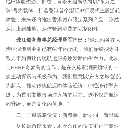
地IP体验生态。据悉，首条主题航线将以“东方之
珠”号为载体，打造
香港
首个潮玩IP沉浸式主题游轮
体验，未来还将推出
香港
城市限定系列产品，形成
从海上到陆地、从体验到消费的完整闭环。
珠江船务董事
总
经理
周军
指出：“珠江船务在大
湾区深港航业务已有64年的历史，我们始终探索并
致力于如何让传统航运服务焕发新的生命力。此次
与HERE奇梦岛的合作，是在文旅新消费领域的一
次主动探索与积极作为。我们愿意以‘东方之珠’游船
为起点，推动传统航运向体验经济、IP经济转型升
级，为
香港
文旅市场注入新的活力。这不仅是航运
的升级，更是文化的落地。”
二、三重战略价值：新叙事、新协同、新出海
从长远角度来看，本次合作的价值不止于商业