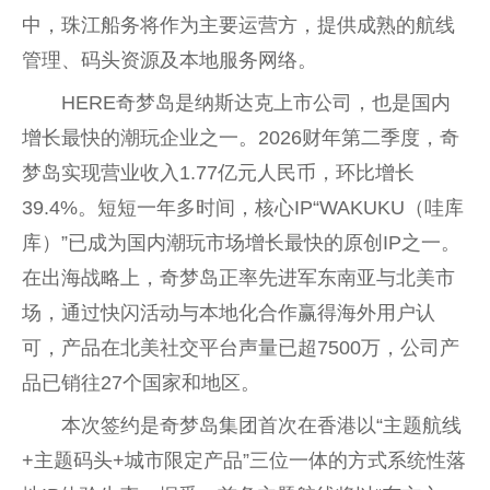
中，珠江船务将作为主要运营方，提供成熟的航线
管理、码头资源及本地服务网络。
HERE奇梦岛是纳斯达克上市公司，也是国内
增长最快的潮玩企业之一。2026财年第二季度，奇
梦岛实现营业收入1.77亿元
人民
币
，环比增长
39.4%。短短一年多时间，核心IP“WAKUKU（哇库
库）”已成为国内潮玩市场增长最快的原创IP之一。
在出海战略上，奇梦岛正率先进军东南亚与北美市
场，通过快闪活动与本地化合作赢得海外用户认
可，产品在北美社交
平
台
声量已超7500万，公司产
品已销往27个
国家
和地区。
本次签约是奇梦岛集团首次在
香港
以“主题航线
+主题码头+城市限定产品”三位一体的方式系统
性
落