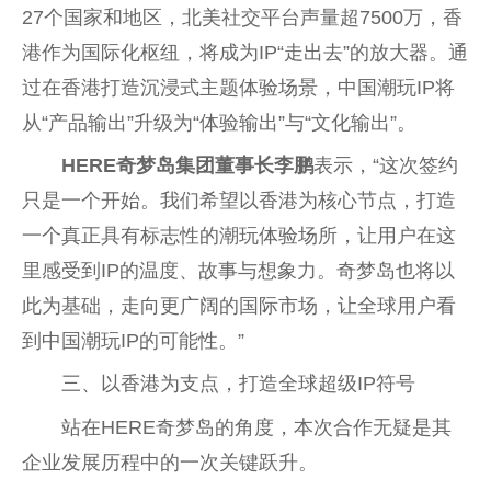
27个
国家
和地区，北美社交
平
台
声量超7500万，
香
港
作为国际化枢纽，将成为IP“走出去”的放大器。通
过在
香港
打造沉浸式主题体验场景，
中国
潮玩IP将
从“产品输出”升级为“体验输出”与“文化输出”。
HERE奇梦岛
集团
董事长李鹏
表示，“这次签约
只是一个开始。我们希望以
香港
为核心节点，打造
一个真正具有标志
性
的潮玩体验场所，让用户在这
里感受到IP的温度、故事与想象力。奇梦岛也将以
此为基础，走向更广阔的国际市场，让全球用户看
到
中国
潮玩IP的可能
性
。”
三、以
香港
为支点，打造全球超级IP符号
站在HERE奇梦岛的角度，本次合作无疑是其
企业发展历程中的一次关键跃升。