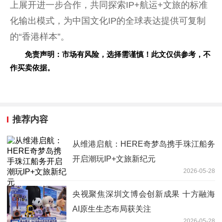
上展开进一步合作，共同探索IP+航运+文旅的标准
化输出模式，为
中国
文化IP的全球表达提供可复制
的“
香港
样本”。
免责声明：市场有风险，选择需谨慎！此文仅供参考，不
作买卖依据。
推荐内容
从维港启航：HERE奇梦岛携手珠江船务
开启潮玩IP+文旅新纪元
2026-05-28
央视聚焦深圳文博会创新成果 十方融海
AI原生生态布局获关注
2026-05-28