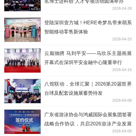
名博士进科创”人才专项活动圆满举办
2026-04-28
登陆深圳壹方城！HERE奇梦岛带来萌系
智能移动零售新体验
2026-04-25
云巅驰骋 马到平安——马欣乐主题画展
开幕式在深圳平安金融中心隆重举行
2026-04-10
八馆联动，全球汇聚｜2026第20届世界
台球及配套设施展蓄势待发
2026-04-08
广东省游泳协会与鸿威国际会展集团签署
战略合作协议，共启2026游泳产业发展
2026-04-08
新篇章