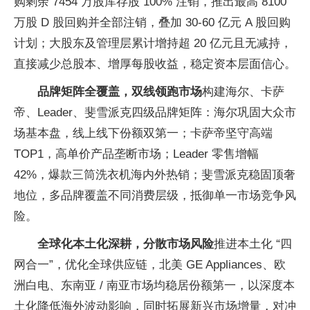
购剩余 7454 万股库存股 100% 注销，推出最高 8100
万股 D 股回购并全部注销，叠加 30-60 亿元 A 股回购
计划；大股东及管理层累计增持超 20 亿元且无减持，
直接减少
总股本、增厚每股
收益，稳定资本层面信心。
品牌矩阵全覆盖，双线领跑市场
构建海尔、卡萨
帝、Leader、斐雪派克四级品牌矩阵：海尔巩固大众市
场基本盘，线上线下份额双第一；卡萨帝坚守高端
TOP1，高单价产品垄断市场；Leader 零售增幅
42%，爆款三筒洗衣机海内外热销；斐雪派克稳固顶奢
地位，多品牌覆盖不同消费层级，抵御单一市场竞争风
险。
全球化本土化深耕，分散市场风险
推进本土化 “四
网合一”，优化全球供应链，北美 GE Appliances、欧
洲白电、东南亚 / 南亚市场均稳居份额第一，以深度本
土化降低海外波动影响，同时拓展新兴市场增量，对冲