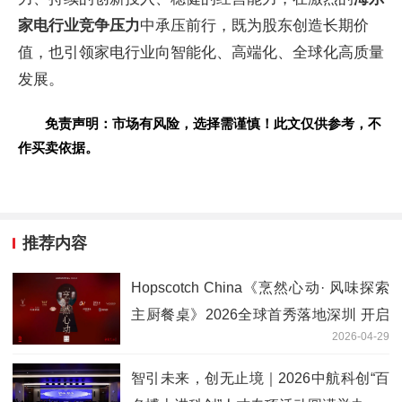
家电行业竞争压力
中承压前行，既为股东创造长期价
值，也引领家电行业向智能化、高端化、全球化高质量
发展。
免责声明：市场有风险，选择需谨慎！此文仅供参考，不
作买卖依据。
推荐内容
Hopscotch China《烹然心动· 风味探索
主厨餐桌》2026全球首秀落地深圳 开启
2026-04-29
顶级美食社交新范式，一场产品与决策的
精准邂逅
智引未来，创无止境｜2026中航科创“百