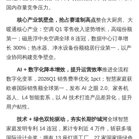
国内存量竞争压力。
核心产业筑壁垒，抢占赛道制高点
整合大厨房、大
暖通核心产业：空调 Q1 零售收入逆势增长，高端份额
第一；磁悬浮
中央空调全球 8 连冠，数据中心订单增
长 300%；热水器、净水设备份额稳居行业第一，以产
业协同构建竞争壁垒。
AI + 数字化降本增效，提升运营效率
推进全流程
数字化变革，2026Q1 销售费率优化 1pct；智慧家庭获
欧睿国际销售额全球第一，发布 AI 之眼 2.0、家务机
器人、L4 智能套系，以 AI 技术打造产品差异化，提升
用户粘
性。
技术 + 绿色双轮驱动，夯实长期护城河
全球智慧
家庭发明专利 14 连冠，累计专利
近 4 万件，斩获多项
国际设计金奖；拥有 13 座灯塔工厂、27 家
国家级绿色